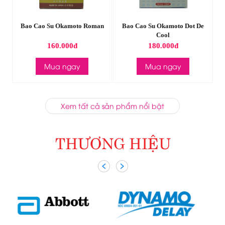
ed
Bao Cao Su Okamoto Roman
Bao Cao Su Okamoto Dot De
Cool
160.000đ
180.000đ
Mua ngay
Mua ngay
Xem tất cả sản phẩm nổi bật
THƯƠNG HIỆU