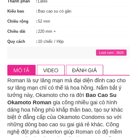
Thành phần
Latex
Kiểu bao
Bao cao su có gân
Chiều rộng
52 mm
Chiều dài
220 mm +
Quy cách
10 chiếc / Hộp
Lượt xem : 3626
MÔ TẢ
VIDEO
ĐÁNH GIÁ
Roman là sự lãng mạn mà đại diện đỉnh cao cho
sự lãng mạn chỉ có thể là hoa hồng. Nắm bắt ý
tưởng này, Okamoto cho ra đời
Bao Cao Su
Okamoto Roman
gia công nhiều gai có hình
dáng hoa hồng phủ khắp thân bao, tạo sự khác
biệt ở đẳng cấp của Okamoto Condoms so với
những dòng bao cao su gai giá rẻ khác. Công
nghệ đột phá sheerlon giúp Roman có độ mềm