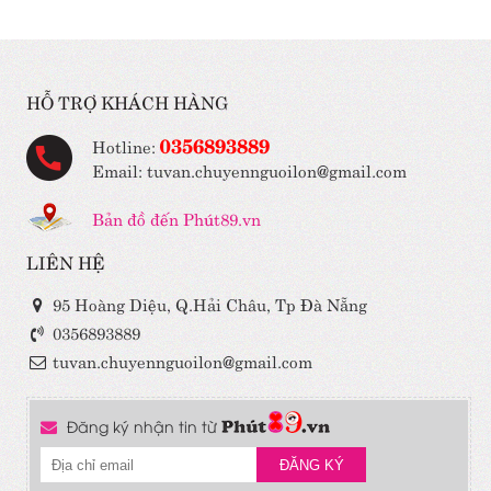
HỖ TRỢ KHÁCH HÀNG
0356893889
Hotline:
Email: tuvan.chuyennguoilon@gmail.com
Bản đồ đến Phút89.vn
LIÊN HỆ
95 Hoàng Diệu, Q.Hải Châu, Tp Đà Nẵng
0356893889
tuvan.chuyennguoilon@gmail.com
Đăng ký nhận tin từ