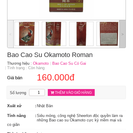
˂
˃
Bao Cao Su Okamoto Roman
Thương hiệu :
Okamoto
Bao Cao Su Có Gai
Tình trạng : Còn hàng
160.000đ
Giá bán
Số lượng
THÊM VÀO GIỎ HÀNG
Xuất xứ
Nhật Bản
Tính năng
Siêu mỏng, công nghệ Sheerlon độc quyền làm ra
những Bao cao su Okamoto cực kỳ mềm mại và
co giãn