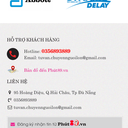
HỖ TRỢ KHÁCH HÀNG
0356893889
Hotline:
Email: tuvan.chuyennguoilon@gmail.com
Bản đồ đến Phút89.vn
LIÊN HỆ
95 Hoàng Diệu, Q.Hải Châu, Tp Đà Nẵng
0356893889
tuvan.chuyennguoilon@gmail.com
Đăng ký nhận tin từ