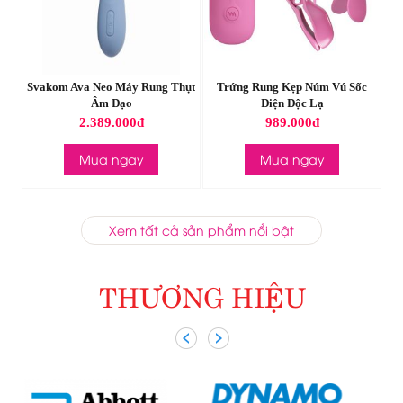
ả
Svakom Ava Neo Máy Rung Thụt
Trứng Rung Kẹp Núm Vú Sốc
D
Âm Đạo
Điện Độc Lạ
2.389.000đ
989.000đ
Mua ngay
Mua ngay
Xem tất cả sản phẩm nổi bật
THƯƠNG HIỆU