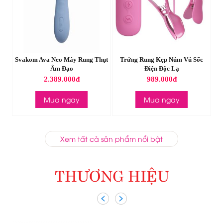
ả
Svakom Ava Neo Máy Rung Thụt
Trứng Rung Kẹp Núm Vú Sốc
D
Âm Đạo
Điện Độc Lạ
2.389.000đ
989.000đ
Mua ngay
Mua ngay
Xem tất cả sản phẩm nổi bật
THƯƠNG HIỆU