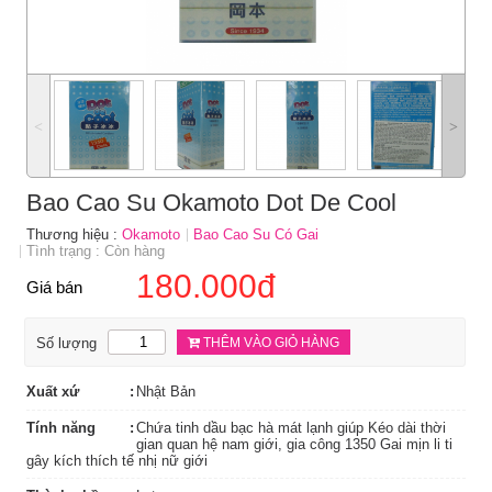
˂
˃
Bao Cao Su Okamoto Dot De Cool
Thương hiệu :
Okamoto
Bao Cao Su Có Gai
Tình trạng : Còn hàng
180.000đ
Giá bán
Số lượng
THÊM VÀO GIỎ HÀNG
Xuất xứ
Nhật Bản
Tính năng
Chứa tinh dầu bạc hà mát lạnh giúp Kéo dài thời
gian quan hệ nam giới, gia công 1350 Gai mịn li ti
gây kích thích tế nhị nữ giới