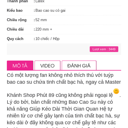
Thành phần
Latex
Kiểu bao
Bao cao su có gai
Chiều rộng
52 mm
Chiều dài
220 mm +
Quy cách
10 chiếc / Hộp
Lượt xem : 3449
MÔ TẢ
VIDEO
ĐÁNH GIÁ
Có một lượng fan không nhỏ thích thú với tuýp
bao cao su chứa tinh chất bạc hà, ngay cả Master
Khánh Shop Phút 89 cũng không phải ngoại lệ
.
Lý do bởi, bản chất những Bao Cao Su này có
khả năng Giúp Kéo Dài Thời Gian Quan Hệ tự
nhiên từ cơ chế gây lạnh của tinh chất bạc hà, sự
kéo dài ở đây không qua cơ chế gây tê như các