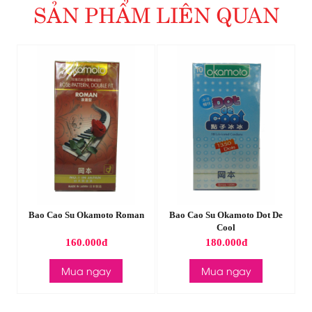
SẢN PHẨM LIÊN QUAN
ed
Bao Cao Su Okamoto Roman
Bao Cao Su Okamoto Dot De
Cool
160.000đ
180.000đ
Mua ngay
Mua ngay