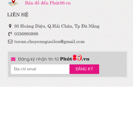
Bản đồ đến Phút89.vn
LIÊN HỆ
95 Hoàng Diệu, Q.Hải Châu, Tp Đà Nẵng
0356893889
tuvan.chuyennguoilon@gmail.com
Đăng ký nhận tin từ