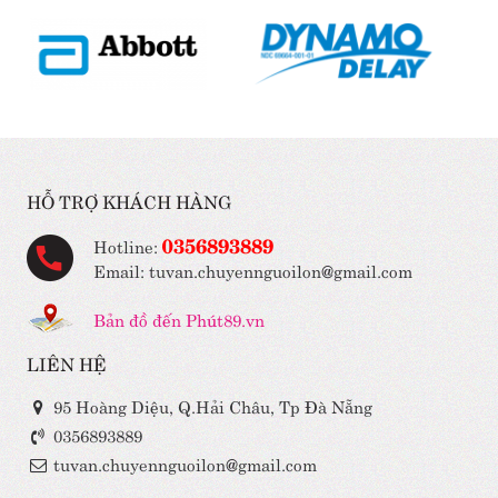
HỖ TRỢ KHÁCH HÀNG
0356893889
Hotline:
Email: tuvan.chuyennguoilon@gmail.com
Bản đồ đến Phút89.vn
LIÊN HỆ
95 Hoàng Diệu, Q.Hải Châu, Tp Đà Nẵng
0356893889
tuvan.chuyennguoilon@gmail.com