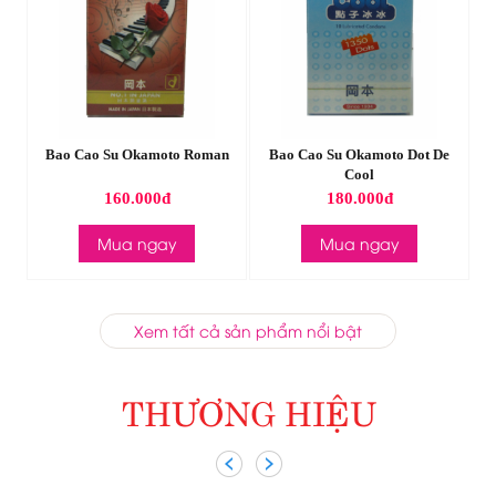
ed
Bao Cao Su Okamoto Roman
Bao Cao Su Okamoto Dot De
Cool
160.000đ
180.000đ
Mua ngay
Mua ngay
Xem tất cả sản phẩm nổi bật
THƯƠNG HIỆU