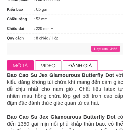
Kiểu bao
Có gai
Chiều rộng
52 mm
Chiều dài
220 mm +
Quy cách
8 chiếc / Hộp
Lượt xem : 3486
MÔ TẢ
VIDEO
ĐÁNH GIÁ
Bao Cao Su Jex Glamourous Butterfly Dot
với
kiểu dáng không túi chứa khí mang đến cảm giác
dễ chịu nhất cho nam giới. Chất liệu latex tự
nhiên màu hồng chứa lớp gel bôi trơn cao cấp
đậm đặc đánh thức giác quan từ cả hai.
Bao Cao Su Jex Glamourous Butterfly Dot
có
đến 1350 gai mịn nổi phủ khắp thân bao, có thể