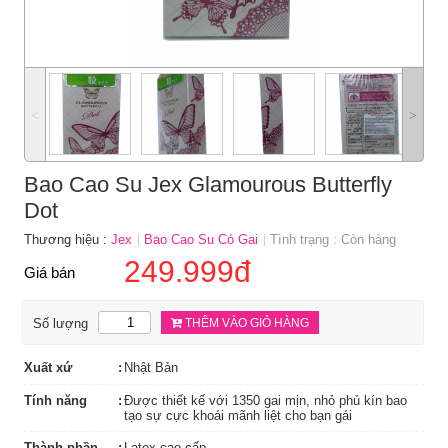
˂
˃
Bao Cao Su Jex Glamourous Butterfly
Dot
Thương hiệu :
Jex
Bao Cao Su Có Gai
Tình trạng : Còn hàng
249.999đ
Giá bán
Số lượng
THÊM VÀO GIỎ HÀNG
Xuất xứ
Nhật Bản
Tính năng
Được thiết kế với 1350 gai mịn, nhỏ phủ kín bao
tạo sự cực khoái mãnh liệt cho bạn gái
Thành phần
Latex cao cấp