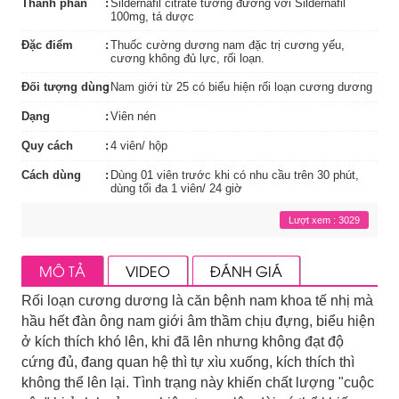
Thành phần
Sildernafil citrate tương đương với Sildernafil
100mg, tá dược
Đặc điểm
Thuốc cường dương nam đặc trị cương yếu,
cương không đủ lực, rối loạn.
Đối tượng dùng
Nam giới từ 25 có biểu hiện rối loạn cương dương
Dạng
Viên nén
Quy cách
4 viên/ hộp
Cách dùng
Dùng 01 viên trước khi có nhu cầu trên 30 phút,
dùng tối đa 1 viên/ 24 giờ
Lượt xem : 3029
MÔ TẢ
VIDEO
ĐÁNH GIÁ
Rối loạn cương dương là căn bệnh nam khoa tế nhị mà
hầu hết đàn ông nam giới âm thầm chịu đựng, biểu hiện
ở kích thích khó lên, khi đã lên nhưng không đạt độ
cứng đủ, đang quan hệ thì tự xìu xuống, kích thích thì
không thể lên lại. Tình trạng này khiến chất lượng "cuộc