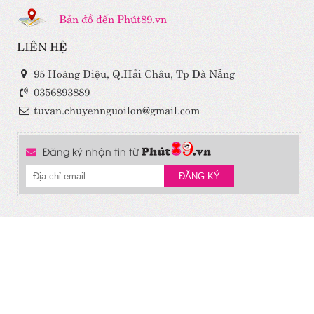
Bản đồ đến Phút89.vn
LIÊN HỆ
95 Hoàng Diệu, Q.Hải Châu, Tp Đà Nẵng
0356893889
tuvan.chuyennguoilon@gmail.com
Đăng ký nhận tin từ