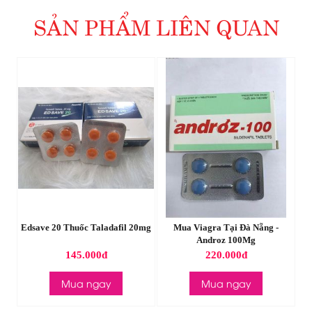
SẢN PHẨM LIÊN QUAN
t
Edsave 20 Thuốc Taladafil 20mg
Mua Viagra Tại Đà Nẵng -
T
Androz 100Mg
145.000đ
220.000đ
Mua ngay
Mua ngay