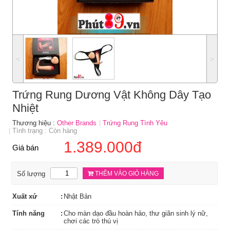
˂
˃
Trứng Rung Dương Vật Không Dây Tạo
Nhiệt
Thương hiệu :
Other Brands
Trứng Rung Tình Yêu
Tình trạng : Còn hàng
1.389.000đ
Giá bán
Số lượng
THÊM VÀO GIỎ HÀNG
Xuất xứ
Nhật Bản
Tính năng
Cho màn dạo đầu hoàn hảo, thư giãn sinh lý nữ,
chơi các trò thú vị