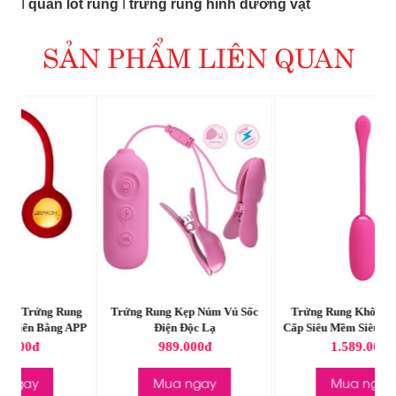
I
quần lót rung
I
trứng rung hình dương vật
SẢN PHẨM LIÊN QUAN
ng
Trứng Rung Kẹp Núm Vú Sốc
Trứng Rung Không Dây Cao
APP
Điện Độc Lạ
Cấp Siêu Mềm Siêu Rung Julius
Ceasar
989.000đ
1.589.000đ
Mua ngay
Mua ngay