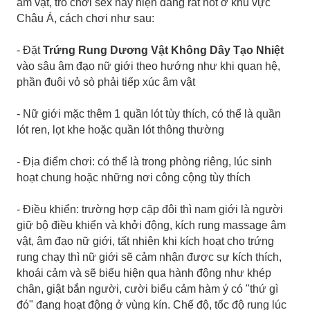
âm vật, trò chơi sex này hiện đang rất hot ở khu vực
Châu Á, cách chơi như sau:
- Đặt
Trứng Rung Dương Vật Không Dây Tạo Nhiệt
vào sâu âm đạo nữ giới theo hướng như khi quan hệ,
phần đuôi vỏ sò phải tiếp xúc âm vật
- Nữ giới mặc thêm 1 quần lót tùy thích, có thể là quần
lót ren, lọt khe hoặc quần lót thông thường
- Địa điểm chơi: có thể là trong phòng riêng, lúc sinh
hoạt chung hoặc những nơi công cộng tùy thích
- Điều khiển: trường hợp cặp đôi thì nam giới là người
giữ bộ điều khiển và khởi động, kích rung massage âm
vật, âm đạo nữ giới, tất nhiên khi kích hoạt cho trứng
rung chạy thì nữ giới sẽ cảm nhận được sự kích thích,
khoái cảm và sẽ biểu hiện qua hành động như khép
chân, giật bắn người, cười biểu cảm hàm ý có "thứ gì
đó" đang hoạt động ở vùng kín. Chế độ, tốc độ rung lúc