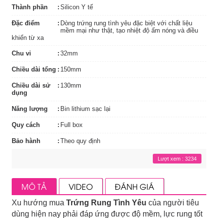
Thành phần
Silicon Y tế
Đặc điểm
Dòng trứng rung tình yêu đặc biệt với chất liệu
mềm mại như thật, tạo nhiệt độ ấm nóng và điều
khiển từ xa
Chu vi
32mm
Chiều dài tổng
150mm
Chiều dài sử
130mm
dụng
Năng lượng
Bin lithium sạc lại
Quy cách
Full box
Bảo hành
Theo quy định
Lượt xem : 3234
MÔ TẢ
VIDEO
ĐÁNH GIÁ
Xu hướng mua
Trứng Rung Tình Yêu
của người tiêu
dùng hiện nay phải đáp ứng được độ mềm, lực rung tốt