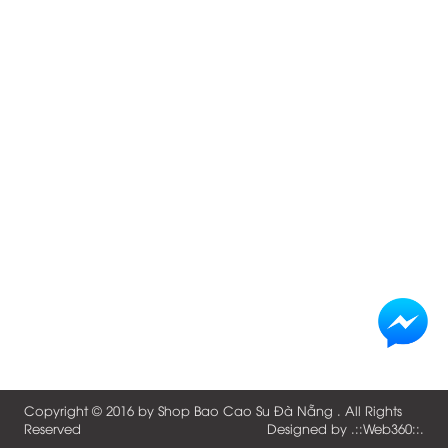
Copyright © 2016 by
Shop Bao Cao Su Đà Nẵng
. All Rights
Reserved
Designed by .::
Web360
::.