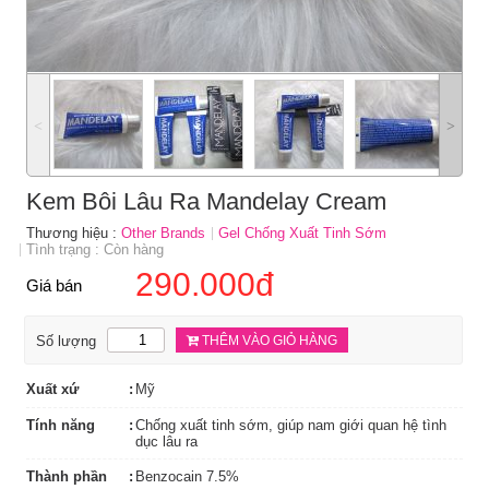
˂
˃
Kem Bôi Lâu Ra Mandelay Cream
Thương hiệu :
Other Brands
Gel Chống Xuất Tinh Sớm
Tình trạng : Còn hàng
290.000đ
Giá bán
Số lượng
THÊM VÀO GIỎ HÀNG
Xuất xứ
Mỹ
Tính năng
Chống xuất tinh sớm, giúp nam giới quan hệ tình
dục lâu ra
Thành phần
Benzocain 7.5%