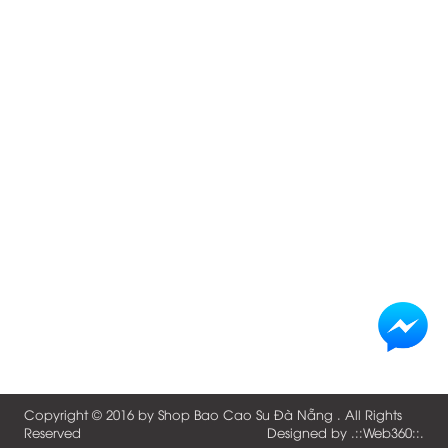
Copyright © 2016 by
Shop Bao Cao Su Đà Nẵng
. All Rights
Reserved
Designed by .::
Web360
::.