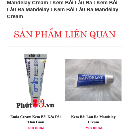
Mandelay Cream
I
Kem Bôi Lâu Ra
I
Kem Bôi
Lâu Ra Mandelay
I
Kem Bôi Lâu Ra Mandelay
Cream
SẢN PHẨM LIÊN QUAN
Emla Cream Kem Bôi Kéo Dài
Kem Bôi Lâu Ra Mandelay
E
Thời Gian
Cream
100.000đ
290.000đ