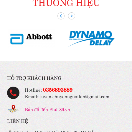
THƯƠNG HIỆU
HỖ TRỢ KHÁCH HÀNG
0356893889
Hotline:
Email: tuvan.chuyennguoilon@gmail.com
Bản đồ đến Phút89.vn
LIÊN HỆ
95 Hoàng Diệu, Q.Hải Châu, Tp Đà Nẵng