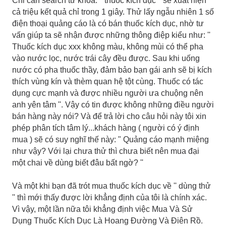
Chỉ cần search từ khóa: " thuốc kích dục " sẽ xuất hiện
cả triệu kết quả chỉ trong 1 giây. Thử lấy ngẫu nhiên 1 số
điện thoại quảng cáo là có bán thuốc kích dục, nhờ tư
vấn giúp ta sẽ nhận được những thông điệp kiểu như: ''
Thuốc kích dục xxx không màu, không mùi có thể pha
vào nước lọc, nước trái cây đều được. Sau khi uống
nước có pha thuốc thầy, đảm bảo bạn gái anh sẽ bị kích
thích vùng kín và thèm quan hệ tột cùng. Thuốc có tác
dụng cực mạnh và được nhiều người ưa chuộng nên
anh yên tâm ''. Vậy có tin được không những điều người
bán hàng này nói? Và để trả lời cho câu hỏi này tôi xin
phép phân tích tâm lý...khách hàng ( người có ý định
mua ) sẽ có suy nghĩ thế này: " Quảng cáo mạnh miệng
như vậy? Với lại chưa thử thì chưa biết nên mua đại
một chai về dùng biết đâu bất ngờ? ''
Và một khi bạn đã trót mua thuốc kích dục về '' dùng thử
'' thì mới thấy được lời khẳng định của tôi là chính xác.
Vì vậy, một lần nữa tôi khẳng định việc Mua Và Sử
Dụng Thuốc Kích Dục Là Hoang Đường Và Điên Rồ.