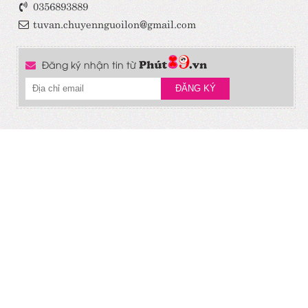
0356893889
tuvan.chuyennguoilon@gmail.com
Đăng ký nhận tin từ