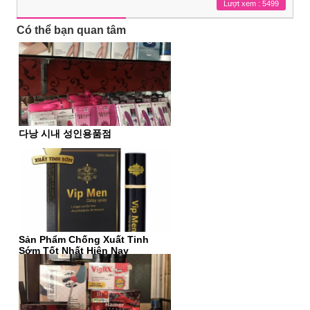
Lượt xem : 5499
Có thể bạn quan tâm
다낭 시내 성인용품점
Sản Phẩm Chống Xuất Tinh
Sớm Tốt Nhất Hiện Nay