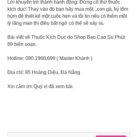
Lời khuyên trở thành hành động: Đừng cố thử thuốc
kích dục! Thay vào đó bạn hãy mua một...con gà, ký tôm
hùm để thiết kế một cuộc hẹn và tôi tin nếu có thêm một
tý lãng mạn thì điều bất ngờ có thể sẽ xảy ra.
Bài viết về Thuốc Kích Dục do Shop Bao Cao Su Phút
89 biên soạn.
Hotline: 090.1968.699 ( Master Khánh )
Địa chỉ: 95 Hoàng Diệu, Đà Nẵng
Xin cảm ơn Quý vị đã xem bài.