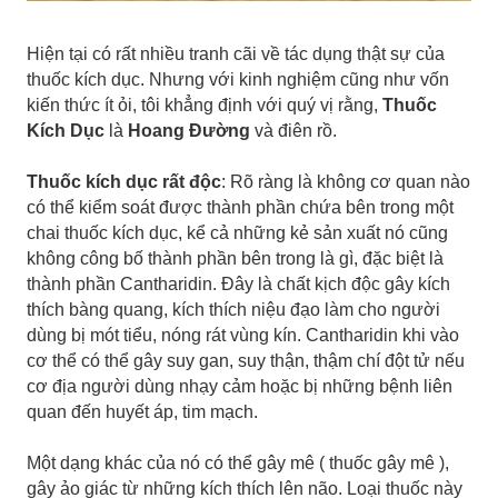
Hiện tại có rất nhiều tranh cãi về tác dụng thật sự của
thuốc kích dục. Nhưng với kinh nghiệm cũng như vốn
kiến thức ít ỏi, tôi khẳng định với quý vị rằng,
Thuốc
Kích Dục
là
Hoang Đường
và điên rồ.
Thuốc kích dục rất độc
: Rõ ràng là không cơ quan nào
có thể kiểm soát được thành phần chứa bên trong một
chai thuốc kích dục, kể cả những kẻ sản xuất nó cũng
không công bố thành phần bên trong là gì, đặc biệt là
thành phần Cantharidin. Đây là chất kịch độc gây kích
thích bàng quang, kích thích niệu đạo làm cho người
dùng bị mót tiểu, nóng rát vùng kín. Cantharidin khi vào
cơ thể có thể gây suy gan, suy thận, thậm chí đột tử nếu
cơ địa người dùng nhạy cảm hoặc bị những bệnh liên
quan đến huyết áp, tim mạch.
Một dạng khác của nó có thể gây mê ( thuốc gây mê ),
gây ảo giác từ những kích thích lên não. Loại thuốc này