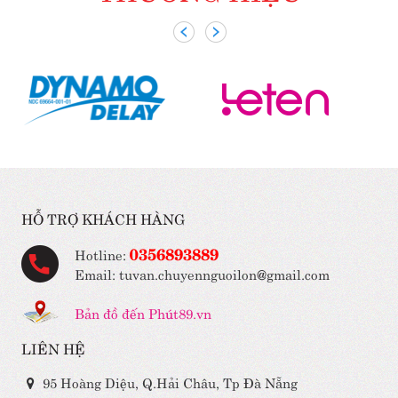
HỖ TRỢ KHÁCH HÀNG
0356893889
Hotline:
Email: tuvan.chuyennguoilon@gmail.com
Bản đồ đến Phút89.vn
LIÊN HỆ
95 Hoàng Diệu, Q.Hải Châu, Tp Đà Nẵng