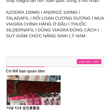
Ship Viagra tận nơi Toàn quốc trong 3 nốt nhạc!
AZODRA 100MG I ANDROZ 100MG I
TALADAFIL I RỐI LOẠN CƯƠNG DƯƠNG I MUA
VIAGRA CHÍNH HÃNG Ở ĐÂU I THUỐC
SILDERNAFIL I DÙNG VIAGRA ĐÚNG CÁCH I
SUY GIẢM CHỨC NĂNG SINH LÝ NAM
Lượt xem : 1553
Có thể bạn quan tâm
다낭 시내 성인용품점