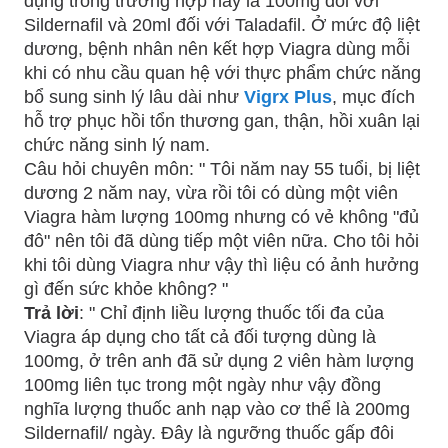
dụng trong trường hợp này là 100mg đối với
Sildernafil và 20ml đối với Taladafil. Ở mức độ liệt
dương, bệnh nhân nên kết hợp Viagra dùng mỗi
khi có nhu cầu quan hệ với thực phẩm chức năng
bổ sung sinh lý lâu dài như
Vigrx Plus
, mục đích
hỗ trợ phục hồi tổn thương gan, thận, hồi xuân lại
chức năng sinh lý nam.
Câu hỏi chuyên môn: " Tôi năm nay 55 tuổi, bị liệt
dương 2 năm nay, vừa rồi tôi có dùng một viên
Viagra hàm lượng 100mg nhưng có vẻ không "đủ
đô" nên tôi đã dùng tiếp một viên nữa. Cho tôi hỏi
khi tôi dùng Viagra như vậy thì liệu có ảnh hưởng
gì đến sức khỏe không? "
Trả lời
: " Chỉ định liều lượng thuốc tối đa của
Viagra áp dụng cho tất cả đối tượng dùng là
100mg, ở trên anh đã sử dụng 2 viên hàm lượng
100mg liên tục trong một ngày như vậy đồng
nghĩa lượng thuốc anh nạp vào cơ thể là 200mg
Sildernafil/ ngày. Đây là ngưỡng thuốc gấp đôi