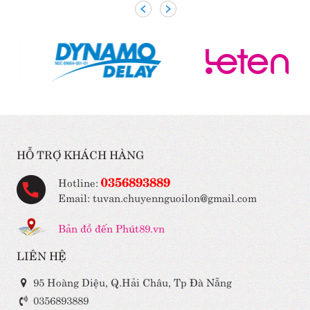
HỖ TRỢ KHÁCH HÀNG
0356893889
Hotline:
Email: tuvan.chuyennguoilon@gmail.com
Bản đồ đến Phút89.vn
LIÊN HỆ
95 Hoàng Diệu, Q.Hải Châu, Tp Đà Nẵng
0356893889