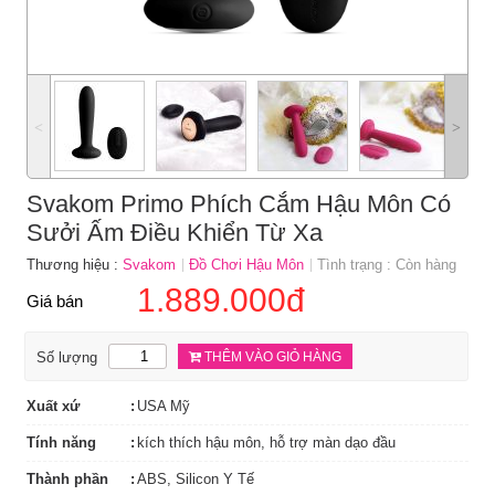
˂
˃
Svakom Primo Phích Cắm Hậu Môn Có
Sưởi Ấm Điều Khiển Từ Xa
Thương hiệu :
Svakom
Đồ Chơi Hậu Môn
Tình trạng : Còn hàng
1.889.000đ
Giá bán
Số lượng
THÊM VÀO GIỎ HÀNG
Xuất xứ
USA Mỹ
Tính năng
kích thích hậu môn, hỗ trợ màn dạo đầu
Thành phần
ABS, Silicon Y Tế