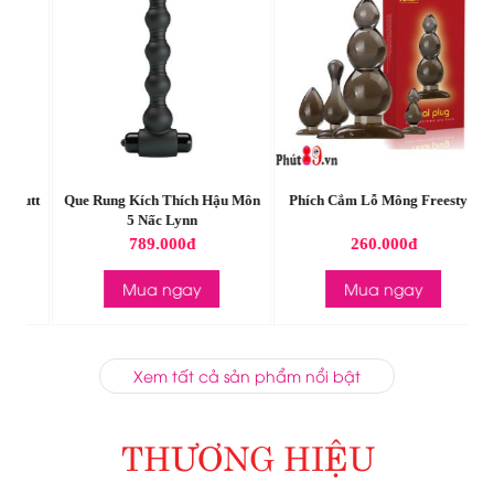
utt
Que Rung Kích Thích Hậu Môn
Phích Cắm Lỗ Mông Freestyle
Đ
5 Nấc Lynn
789.000đ
260.000đ
Mua ngay
Mua ngay
Xem tất cả sản phẩm nổi bật
THƯƠNG HIỆU