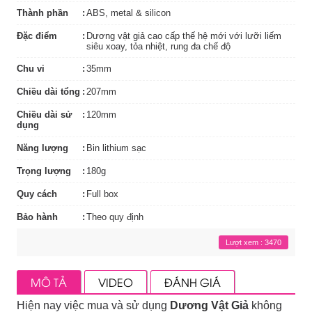
Thành phần
ABS, metal & silicon
Đặc điểm
Dương vật giả cao cấp thế hệ mới với lưỡi liếm
siêu xoay, tỏa nhiệt, rung đa chế độ
Chu vi
35mm
Chiều dài tổng
207mm
Chiều dài sử
120mm
dụng
Năng lượng
Bin lithium sạc
Trọng lượng
180g
Quy cách
Full box
Bảo hành
Theo quy định
Lượt xem : 3470
MÔ TẢ
VIDEO
ĐÁNH GIÁ
Hiện nay việc mua và sử dụng
Dương Vật Giả
không