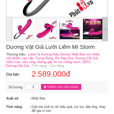
˂
˃
Dương Vật Giả Lưỡi Liếm Mr Storm
Thương hiệu :
Leten là thương hiệu Sextoy Nhật Bản với nhiều
sản phẩm cao cấp: Trứng Rung, Âm Đạo Giả, Dương Vật Giả
mềm mại, siêu rung, không gây ồn và chống nước 100%.
Dương Vật Giả
Tình trạng : Còn hàng
2.589.000đ
Giá bán
Số lượng
THÊM VÀO GIỎ HÀNG
Xuất xứ
Nhật Bản
Tính năng
Giải tỏa sinh lý nữ hiệu quả, trợ lực đàn ông, thay
đổi gia vị sex