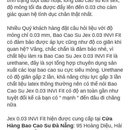
tình trạng tuột bao hoặc lỏng bao cao su khi sex,
độ mỏng tối đa được đẩy lên đến 0.03 cho cảm
giác quan hệ tình dục chân thật nhất.
Nhiều Quý khách hàng đặt câu hỏi liệu với độ
mỏng chỉ 0.03 mm, Bao Cao Su Jex 0.03 INVI Fit
có đảm bảo được áp lực cũng như độ co giãn khi
quan hệ? Vâng, chắc chắn là đảm bảo nhé, vì
chất liệu làm ra Bao Cao Su Jex 0.03 INVI Fit là
urethane, đây là sợi tổng hợp chuyên dụng sản
xuất các loại bao cao su cực siêu mỏng. Urethane
có độ giãn gấp 2 lần, khả năng chịu lực gấp 3 lần
chất liệu latex thông thường nên có thể nói Bao
Cao Su Jex 0.03 INVI Fit có độ an toàn gần như
tuyệt đối kể cả bạn có '' mạnh '' đến đâu đi chăng
nữa
Jex 0.03 INVI Fit hiện được cung cấp tại
Cửa
Hàng Bao Cao Su Đà Nẵng
: 95 Hoàng Diệu, Hải