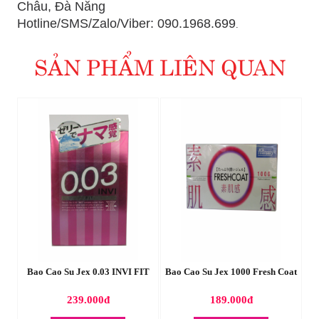
Châu, Đà Nẵng
Hotline/SMS/Zalo/Viber: 090.1968.699
.
SẢN PHẨM LIÊN QUAN
eel
Bao Cao Su Jex 0.03 INVI FIT
Bao Cao Su Jex 1000 Fresh Coat
239.000đ
189.000đ