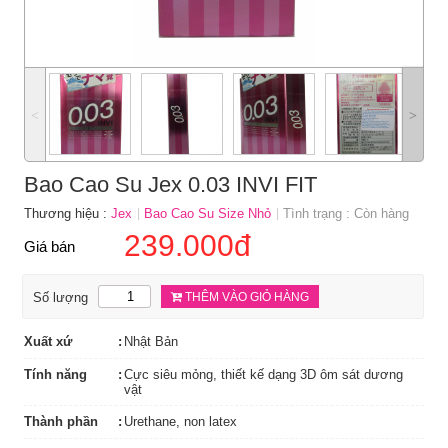
˂
˃
Bao Cao Su Jex 0.03 INVI FIT
Thương hiệu :
Jex
Bao Cao Su Size Nhỏ
Tình trạng : Còn hàng
239.000đ
Giá bán
Số lượng
THÊM VÀO GIỎ HÀNG
Xuất xứ
Nhật Bản
Tính năng
Cực siêu mỏng, thiết kế dạng 3D ôm sát dương
vật
Thành phần
Urethane, non latex