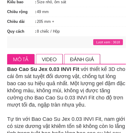
Kiểu bao
Size nhỏ, ôm sát
Chiều rộng
49 mm
Chiều dài
205 mm +
Quy cách
8 chiếc / Hộp
Lượt xem : 3618
MÔ TẢ
VIDEO
ĐÁNH GIÁ
Bao Cao Su Jex 0.03 INVI Fit
với thiết kế 3D cho
cái ôm sát tuyệt đối dương vật, chống tụt lỏng
bao cao su hiệu quả nhất. Một lượng gel đậm đặc
không màu, không mùi, không vị được tăng
cường cho Bao Cao Su 0.03 INVI Fit cho độ trơn
mượt tối đa, ngập tràn nhựa yêu.
Tự tin với Bao Cao Su Jex 0.03 INVI Fit, nam giới
có size dương vật khiêm tốn sẽ không còn lo lắng