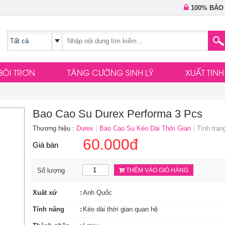
100% BẢO
BÔI TRƠN
TĂNG CƯỜNG SINH LÝ
XUẤT TIN
Bao Cao Su Durex Performa 3 Pcs
Thương hiệu :
Durex
Bao Cao Su Kéo Dài Thời Gian
Tình trạn
60.000đ
Giá bán
Số lượng
THÊM VÀO GIỎ HÀNG
Xuất xứ
Anh Quốc
Tính năng
Kéo dài thời gian quan hệ