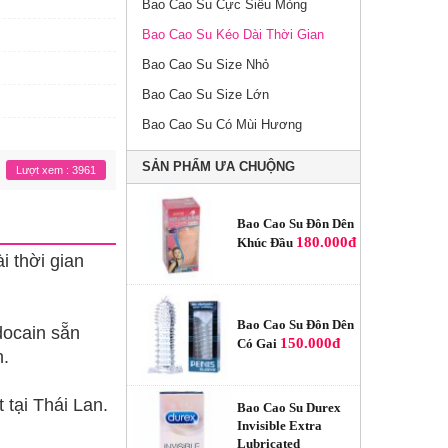
Bao Cao Su Cực Siêu Mỏng
Bao Cao Su Jex 1000
Fresh Coat
Bao Cao Su Kéo Dài Thời Gian
189.000đ
Bao Cao Su Size Nhỏ
Bao Cao Su Size Lớn
Bao Cao Su
Bao Cao Su Có Mùi Hương
Powermen Cá Ngựa
140.000đ
Plus
SẢN PHẨM ƯA CHUỘNG
Lượt xem : 3961
Bao Cao Su Đôn Dên
180.000đ
Khúc Đầu
i thời gian
Bao Cao Su Đôn Dên
docain sẵn
150.000đ
Có Gai
h.
tại Thái Lan.
Bao Cao Su Durex
Invisible Extra
Lubricated