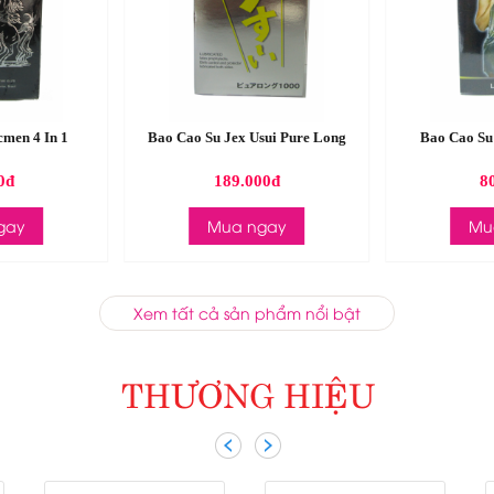
men 4 In 1
Bao Cao Su Jex Usui Pure Long
Bao Cao Su
0đ
189.000đ
8
gay
Mua ngay
Mu
Xem tất cả sản phẩm nổi bật
THƯƠNG HIỆU