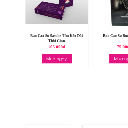
5 In 1
Bao Cao Su Sasuke Tím Kéo Dài
Bao Cao Su Roc
Thời Gian
105.000đ
75.00
Mua ngay
Mua n