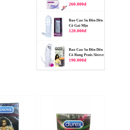
260.000đ
Bao Cao Su Đôn Dên
Có Gai Mịn
120.000đ
Bao Cao Su Đôn Dên
Có Rung Penis Sleeve
190.000đ
Bao Cao Su Đôn Dên
Siêu Mềm Trứng Nâu
180.000đ
Bao Cao Su Đôn Dên
5 Cm Màu Da
200.000đ