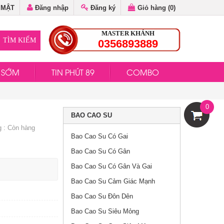
 MẬT
Đăng nhập
Đăng ký
Giỏ hàng (
0
)
MASTER KHÁNH
0356893889
H SỚM
TIN PHÚT 89
COMBO
Bao Cao Su Đôn Dên
Siêu Mềm Trứng Nâu
180.000đ
0
BAO CAO SU
g : Còn hàng
Bao Cao Su Đôn Dên
Bao Cao Su Có Gai
5 Cm Màu Da
200.000đ
Bao Cao Su Có Gân
Bao Cao Su Có Gân Và Gai
Bao Cao Su Cảm Giác Mạnh
Bao Cao Su Durex
50.000đ
Close Fit
Bao Cao Su Đôn Dên
Bao Cao Su Siêu Mỏng