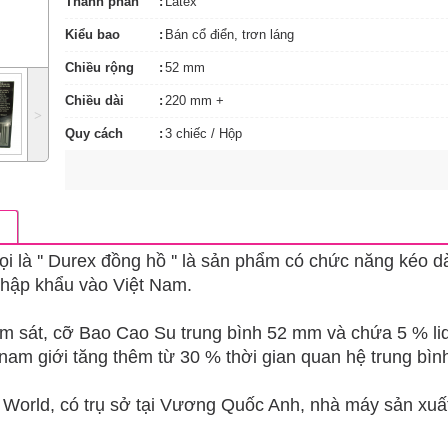
Thành phần
Latex
Kiểu bao
Bán cổ điển, trơn láng
Chiều rộng
52 mm
Chiều dài
220 mm +
˃
Quy cách
3 chiếc / Hộp
là '' Durex đồng hồ '' là sản phẩm có chức năng kéo dà
nhập khẩu vào Việt Nam.
 ôm sát, cỡ Bao Cao Su trung bình 52 mm và chứa 5 % li
am giới tăng thêm từ 30 % thời gian quan hệ trung bìn
World, có trụ sở tại Vương Quốc Anh, nhà máy sản xuất 