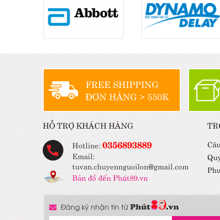
FREE SHIPPING
ĐƠN HÀNG > 550K
HỖ TRỢ KHÁCH HÀNG
TR
0356893889
Câu
Hotline:
Email:
Quy
tuvan.chuyennguoilon@gmail.com
Phư
Bản đồ đến Phút89.vn
Đăng ký nhận tin từ