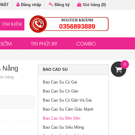
 MẬT
Đăng nhập
Đăng ký
Giỏ hàng (
0
)
Bao Cao Su Durex
MASTER KHÁNH
0356893889
50.000đ
Close Fit
H SỚM
TIN PHÚT 89
COMBO
Bao Cao Su Jex 1000
Fresh Coat
189.000đ
0
à Nẵng
BAO CAO SU
Còn hàng
Bao Cao Su
Bao Cao Su Có Gai
Powermen Cá Ngựa
140.000đ
Plus
Bao Cao Su Có Gân
Bao Cao Su Có Gân Và Gai
Bao Cao Su Cảm Giác Mạnh
Bao Cao Su Đôn Dên
180.000đ
Khúc Đầu
Bao Cao Su Đôn Dên
Bao Cao Su Siêu Mỏng