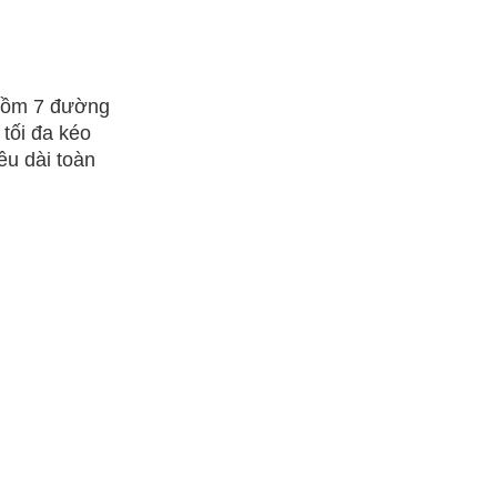
 gồm 7 đường
tối đa kéo
ều dài toàn