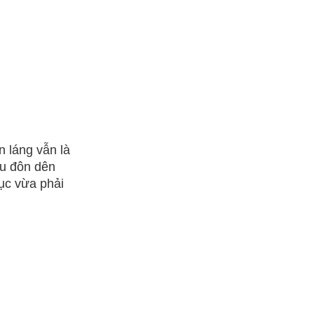
n láng vẫn là
ẫu đôn dên
đục vừa phải