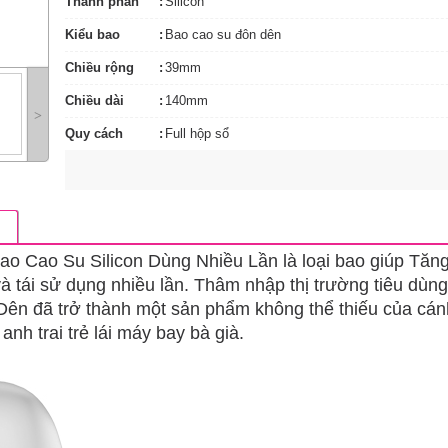
Thành phần
Silicon
Kiểu bao
Bao cao su đôn dên
Chiều rộng
39mm
Chiều dài
140mm
˃
Quy cách
Full hộp sổ
ao Cao Su Silicon Dùng Nhiều Lần là loại bao giúp Tăn
à tái sử dụng nhiều lần. Thâm nhập thị trường tiêu dùng
n đã trở thành một sản phẩm không thể thiếu của cán
anh trai trẻ lái máy bay bà già.