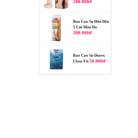
180.000đ
Bao Cao Su Đôn Dên
5 Cm Màu Da
200.000đ
Bao Cao Su Durex
50.000đ
Close Fit
Bao Cao Su Jex 1000
Fresh Coat
189.000đ
Bao Cao Su
Powermen Cá Ngựa
140.000đ
Plus