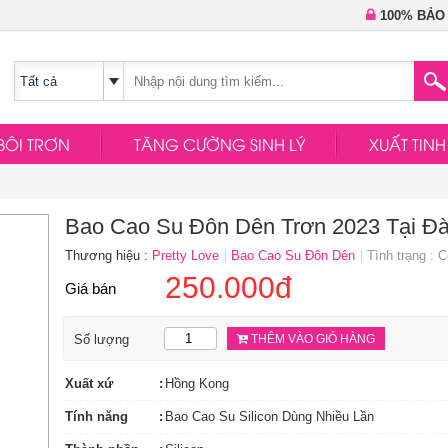
100% BẢO
BÔI TRƠN
TĂNG CƯỜNG SINH LÝ
XUẤT TIN
Bao Cao Su Đôn Dên Trơn 2023 Tại Đ
Thương hiệu :
Pretty Love
Bao Cao Su Đôn Dên
Tình trạng : 
250.000đ
Giá bán
Số lượng
THÊM VÀO GIỎ HÀNG
Xuất xứ
Hồng Kong
Tính năng
Bao Cao Su Silicon Dùng Nhiều Lần