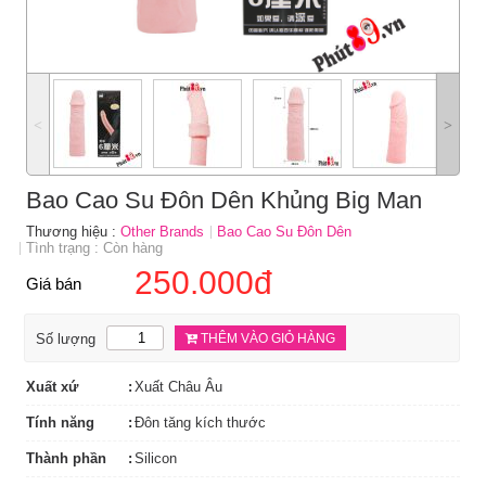
˂
˃
Bao Cao Su Đôn Dên Khủng Big Man
Thương hiệu :
Other Brands
Bao Cao Su Đôn Dên
Tình trạng : Còn hàng
250.000đ
Giá bán
Số lượng
THÊM VÀO GIỎ HÀNG
Xuất xứ
Xuất Châu Âu
Tính năng
Đôn tăng kích thước
Thành phần
Silicon