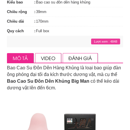
Kiểu bao
Bao cao su đôn dên hàng khủng
Chiều rộng
39mm
Chiều dài
170mm
Quy cách
Full box
Lượt xem : 4848
MÔ TẢ
VIDEO
ĐÁNH GIÁ
Bao Cao Su Đôn Dên Hàng Khủng là loại bao giúp đàn
ông phóng đại tối đa kích thước dương vật, mà cụ thể
Bao Cao Su Đôn Dên Khủng Big Man
có thể kéo dài
dương vật lên đến 6cm.