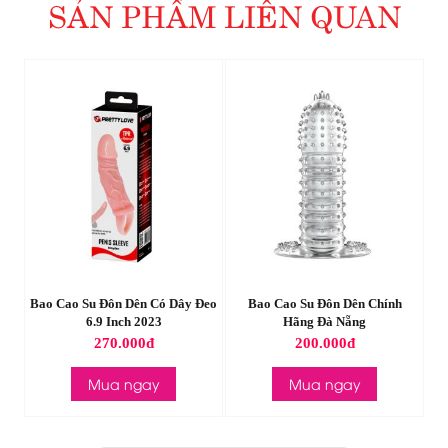
SẢN PHẨM LIÊN QUAN
Đeo
Bao Cao Su Đôn Dên Chính
Bao Cao Su Đôn Dên Trơn 2023
B
Hãng Đà Nẵng
Tại Đà Nẵng
200.000đ
250.000đ
Mua ngay
Mua ngay