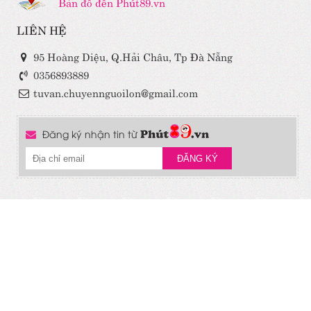
Bản đồ đến Phút89.vn
LIÊN HỆ
95 Hoàng Diệu, Q.Hải Châu, Tp Đà Nẵng
0356893889
tuvan.chuyennguoilon@gmail.com
Đăng ký nhận tin từ