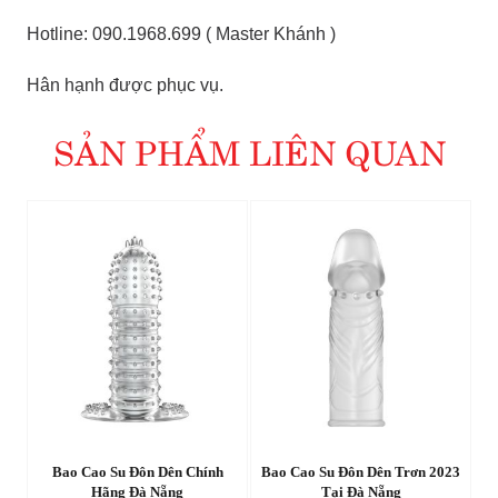
Hotline: 090.1968.699 ( Master Khánh )
Hân hạnh được phục vụ.
SẢN PHẨM LIÊN QUAN
Đeo
Bao Cao Su Đôn Dên Chính
Bao Cao Su Đôn Dên Trơn 2023
B
Hãng Đà Nẵng
Tại Đà Nẵng