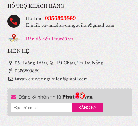
HỖ TRỢ KHÁCH HÀNG
0356893889
Hotline:
Email: tuvan.chuyennguoilon@gmail.com
Bản đồ đến Phút89.vn
LIÊN HỆ
95 Hoàng Diệu, Q.Hải Châu, Tp Đà Nẵng
0356893889
tuvan.chuyennguoilon@gmail.com
Đăng ký nhận tin từ