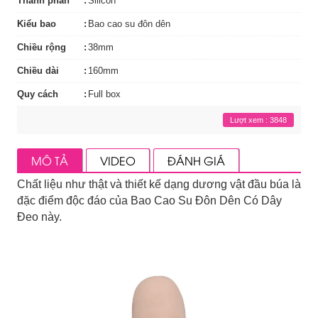
Thành phần
Silicon
Kiểu bao
Bao cao su đôn dên
Chiều rộng
38mm
Chiều dài
160mm
Quy cách
Full box
Lượt xem : 3848
MÔ TẢ
VIDEO
ĐÁNH GIÁ
Chất liệu như thật và thiết kế dạng dương vật đầu búa là
đặc điểm độc đáo của Bao Cao Su Đôn Dên Có Dây
Đeo này.