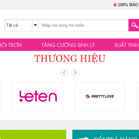
100% BẢO
BÔI TRƠN
TĂNG CƯỜNG SINH LÝ
XUẤT TIN
THƯƠNG HIỆU
ĐỔI TRẢ HÀNG