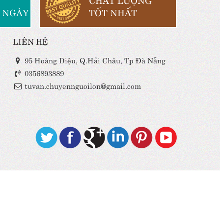
 NGÀY
TỐT NHẤT
LIÊN HỆ
95 Hoàng Diệu, Q.Hải Châu, Tp Đà Nẵng
0356893889
tuvan.chuyennguoilon@gmail.com