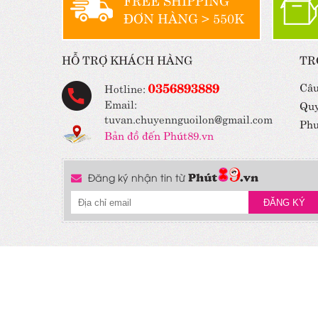
ĐƠN HÀNG > 550K
HỖ TRỢ KHÁCH HÀNG
TR
0356893889
Câu
Hotline:
Email:
Quy
tuvan.chuyennguoilon@gmail.com
Phư
Bản đồ đến Phút89.vn
Đăng ký nhận tin từ