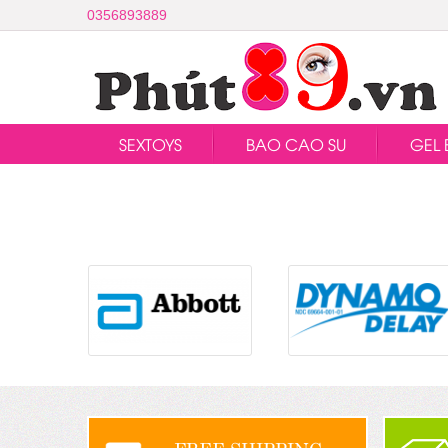
0356893889
SEXTOYS
BAO CAO SU
GEL 
FREE SHIPPING