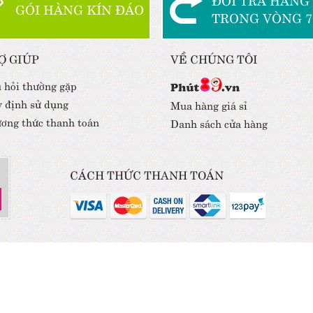
GÓI HÀNG KÍN ĐÁO
TRONG VÒNG 7
Ợ GIÚP
VỀ CHÚNG TÔI
 hỏi thường gặp
 định sử dụng
Mua hàng giá sỉ
ơng thức thanh toán
Danh sách cửa hàng
CÁCH THỨC THANH TOÁN