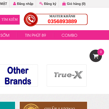
 MẬT
Đăng nhập
Đăng ký
Giỏ hàng (
0
)
MASTER KHÁNH
0356893889
H SỚM
TIN PHÚT 89
COMBO
0
CHẤT LƯỢNG