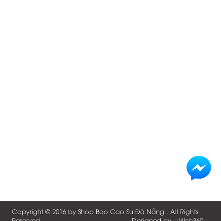
Copyright © 2016 by
Shop Bao Cao Su Đà Nẵng
. All Rights
Reserved
Designed by .::
Web360
::.