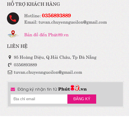
HỖ TRỢ KHÁCH HÀNG
0356893889
Hotline:
Email: tuvan.chuyennguoilon@gmail.com
Bản đồ đến Phút89.vn
LIÊN HỆ
95 Hoàng Diệu, Q.Hải Châu, Tp Đà Nẵng
0356893889
tuvan.chuyennguoilon@gmail.com
Đăng ký nhận tin từ