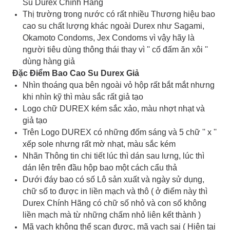
Su Durex Chính Hãng
Thị trường trong nước có rất nhiều Thương hiệu bao
cao su chất lượng khác ngoài Durex như Sagami,
Okamoto Condoms, Jex Condoms vì vậy hãy là
người tiêu dùng thông thái thay vì '' cố đấm ăn xôi ''
dùng hàng giả
Đặc Điểm Bao Cao Su Durex Giả
Nhìn thoáng qua bên ngoài vỏ hộp rất bắt mắt nhưng
khi nhìn kỹ thì màu sắc rất giả tạo
Logo chữ DUREX kém sắc xảo, màu nhợt nhạt và
giả tạo
Trên Logo DUREX có những đốm sáng và 5 chữ '' x ''
xếp sole nhưng rất mờ nhạt, màu sắc kém
Nhãn Thông tin chi tiết lúc thì dán sau lưng, lúc thì
dán lên trên đầu hộp bao một cách cẩu thả
Dưới đáy bao có số Lô sản xuất và ngày sử dụng,
chữ số to được in liền mạch và thô ( ở điểm này thì
Durex Chính Hãng có chữ số nhỏ và con số không
liền mạch mà từ những chấm nhỏ liên kết thành )
Mã vạch không thể scan được, mã vạch sai ( Hiện tại