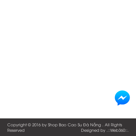
Copyright © 2016 by
Shop Bao Cao Su Đà Nẵng
. All Rights
Reserved
Designed by .::
Web360
::.