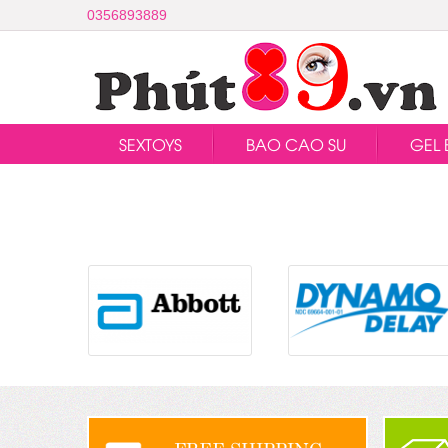
0356893889
SEXTOYS
BAO CAO SU
GEL 
FREE SHIPPING