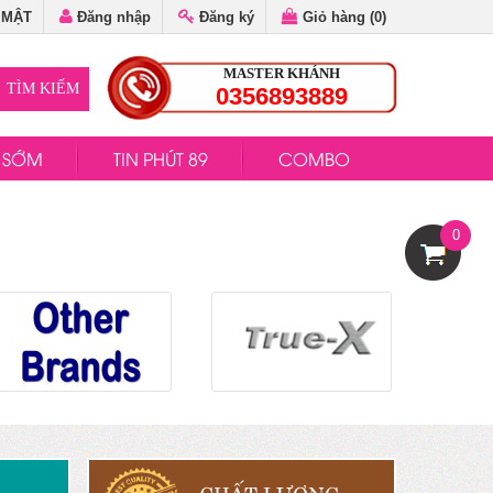
 MẬT
Đăng nhập
Đăng ký
Giỏ hàng (
0
)
MASTER KHÁNH
0356893889
H SỚM
TIN PHÚT 89
COMBO
0
CHẤT LƯỢNG