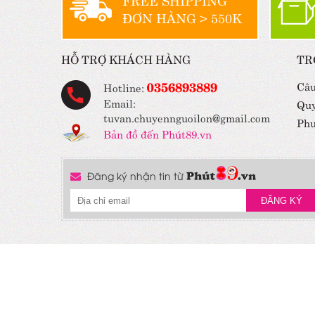
ĐƠN HÀNG > 550K
HỖ TRỢ KHÁCH HÀNG
TR
0356893889
Câu
Hotline:
Email:
Quy
tuvan.chuyennguoilon@gmail.com
Phư
Bản đồ đến Phút89.vn
Đăng ký nhận tin từ