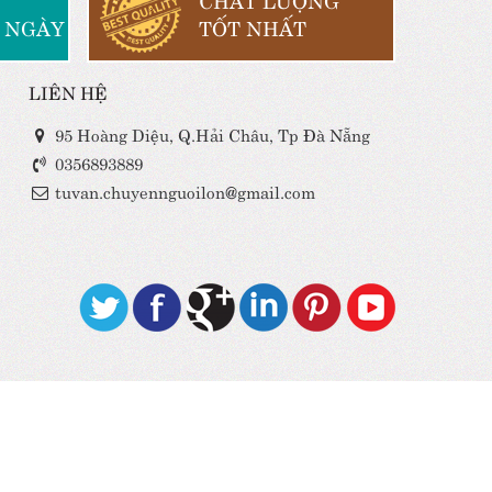
 NGÀY
TỐT NHẤT
LIÊN HỆ
95 Hoàng Diệu, Q.Hải Châu, Tp Đà Nẵng
0356893889
tuvan.chuyennguoilon@gmail.com