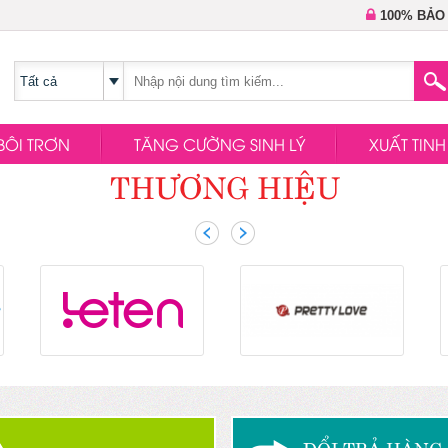
100% BẢO
BÔI TRƠN
TĂNG CƯỜNG SINH LÝ
XUẤT TIN
THƯƠNG HIỆU
ĐỔI TRẢ HÀNG