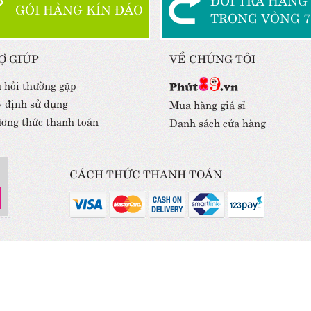
GÓI HÀNG KÍN ĐÁO
TRONG VÒNG 7
Ợ GIÚP
VỀ CHÚNG TÔI
 hỏi thường gặp
 định sử dụng
Mua hàng giá sỉ
ơng thức thanh toán
Danh sách cửa hàng
CÁCH THỨC THANH TOÁN