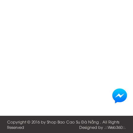
Copyright © 2016 by
Shop Bao Cao Su Đà Nẵng
. All Rights
Reserved
Designed by .::
Web360
::.