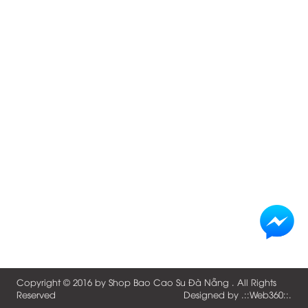
Copyright © 2016 by
Shop Bao Cao Su Đà Nẵng
. All Rights
Reserved
Designed by .::
Web360
::.