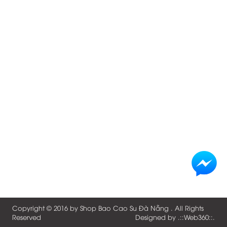
Copyright © 2016 by
Shop Bao Cao Su Đà Nẵng
. All Rights
Reserved
Designed by .::
Web360
::.